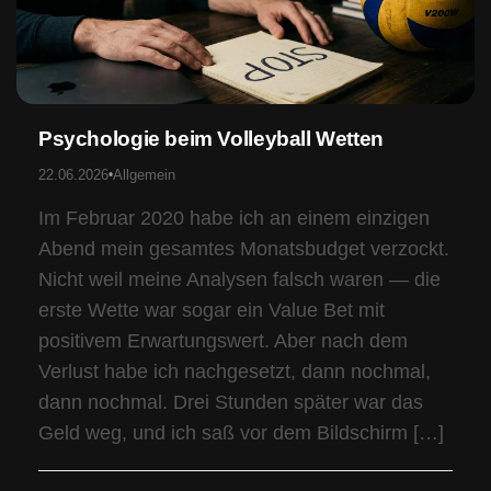
Psychologie beim Volleyball Wetten
22.06.2026
Allgemein
•
Im Februar 2020 habe ich an einem einzigen
Abend mein gesamtes Monatsbudget verzockt.
Nicht weil meine Analysen falsch waren — die
erste Wette war sogar ein Value Bet mit
positivem Erwartungswert. Aber nach dem
Verlust habe ich nachgesetzt, dann nochmal,
dann nochmal. Drei Stunden später war das
Geld weg, und ich saß vor dem Bildschirm […]