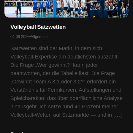
Volleyball Satzwetten
04.06.2026
Allgemein
•
Satzwetten sind der Markt, in dem sich
Volleyball-Expertise am deutlichsten auszahlt.
Die Frage „Wer gewinnt?“ kann jeder
beantworten, der die Tabelle liest. Die Frage
„Gewinnt Team A 3:1 oder 3:2?“ erfordert ein
Verständnis für Formkurven, Aufstellungen und
Spielcharakter, das über oberflächliche Analyse
hinausgeht. Ich setze rund 40 Prozent meiner
Volleyball-Wetten auf Satzmärkte — und in […]