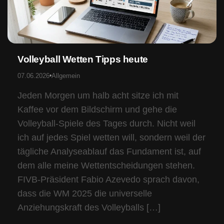
Volleyball Wetten Tipps heute
07.06.2026
Allgemein
•
Jeden Morgen um halb acht sitze ich mit
Kaffee vor dem Bildschirm und gehe die
Volleyball-Spiele des Tages durch. Nicht weil
ich auf jedes Spiel wetten will, sondern weil der
tägliche Analyseablauf das Fundament ist, auf
dem alle meine Wettentscheidungen stehen.
FIVB-Präsident Fabio Azevedo sprach davon,
dass die WM 2025 die universelle
Anziehungskraft des Volleyballs […]