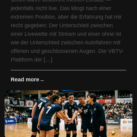
jedenfalls nicht live. Das klingt nach einer
extremen Position, aber die Erfahrung hat mir
recht gegeben: Der Unterschied zwischen
einer Livewette mit Stream und einer ohne ist
wie der Unterschied zwischen Autofahren mit
offenen und geschlossenen Augen. Die VBTV-
Plattform der […]
Read more
→