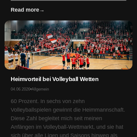
Read more
→
Heimvorteil bei Volleyball Wetten
04.06.2026
Allgemein
•
60 Prozent. In sechs von zehn
Volleyballspielen gewinnt die Heimmannschaft.
Diese Zahl begleitet mich seit meinen
Anfängen im Volleyball-Wettmarkt, und sie hat
sich über alle Ligen und Saisons hinweg als