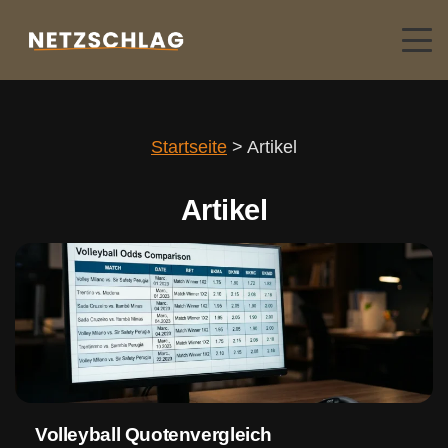
Startseite
>
Artikel
Artikel
Volleyball Quotenvergleich