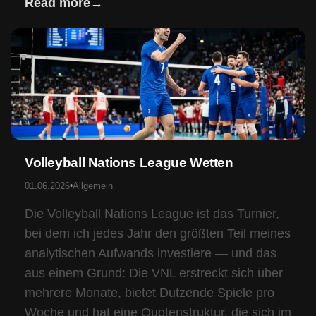
Read more
→
Volleyball Nations League Wetten
01.06.2026
Allgemein
•
Die Volleyball Nations League ist das Turnier,
bei dem ich jedes Jahr den größten Teil meines
analytischen Aufwands investiere — und das
aus einem Grund: Die VNL erstreckt sich über
mehrere Monate, bietet Dutzende Spiele pro
Woche und hat eine Quotenstruktur, die sich im