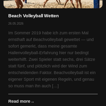
Beach Volleyball Wetten
26.05.2026
Im Sommer 2019 habe ich zum ersten Mal
ernsthaft auf Beachvolleyball gewettet — und
sofort gemerkt, dass meine gesamte
Hallenvolleyball-Erfahrung hier nur bedingt
weiterhilft. Zwei Spieler statt sechs, drei Sätze
statt fünf, und plötzlich wird der Wind zum
entscheidenden Faktor. Beachvolleyball ist ein
eigener Sport mit eigenen Regeln, und genau
so muss man ihn auch […]
Read more
→