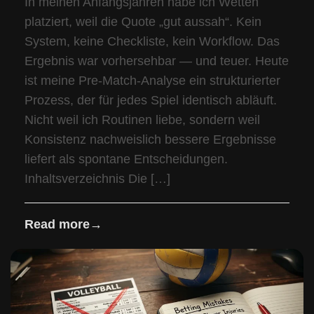
In meinen Anfangsjahren habe ich Wetten
platziert, weil die Quote „gut aussah“. Kein
System, keine Checkliste, kein Workflow. Das
Ergebnis war vorhersehbar — und teuer. Heute
ist meine Pre-Match-Analyse ein strukturierter
Prozess, der für jedes Spiel identisch abläuft.
Nicht weil ich Routinen liebe, sondern weil
Konsistenz nachweislich bessere Ergebnisse
liefert als spontane Entscheidungen.
Inhaltsverzeichnis Die […]
Read more
→