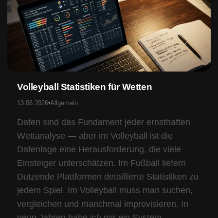
Volleyball Statistiken für Wetten
13.06.2026
Allgemein
•
Daten sind das Fundament jeder ernsthaften
Wettanalyse — aber im Volleyball ist die
Datenlage eine Herausforderung, die viele
Einsteiger unterschätzen. Im Fußball liefern
Dutzende Plattformen detaillierte Statistiken zu
jedem Spiel. Im Volleyball muss man suchen,
vergleichen und manchmal improvisieren. In
neun Jahren habe ich mir ein System