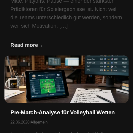
Mitte, Playoffs, Pause — einer der stärksten
Prädiktoren für Spielergebnisse ist. Nicht weil
die Teams unterschiedlich gut werden, sondern
weil sich Motivation, […]
Read more
→
Pre-Match-Analyse für Volleyball Wetten
22.06.2026
Allgemein
•