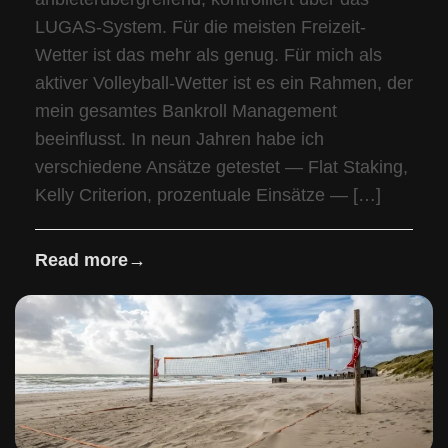
LUGAS-System. Für die meisten Freizeit-
Wetter ist das mehr als genug. Für mich als
aktiver Volleyball-Wetter ist es ein Rahmen, der
mein gesamtes Bankroll Management
beeinflusst. In neun Jahren habe ich
verschiedene Ansätze getestet — Flat Staking,
Kelly Criterion, prozentuale Einsätze — […]
Read more
→