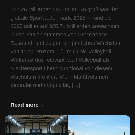
112,26 Milliarden US-Dollar. So groß war der
globale Sportwettenmarkt 2025 — und bis
2035 soll er auf 325,71 Milliarden anwachsen.
Diese Zahlen stammen von Precedence
Research und zeigen ein jährliches Wachstum
von 11,24 Prozent. Für mich als Volleyball-
Wetter ist das relevant, weil Volleyball als
Nischensport überproportional von diesem
Wachstum profitiert: Mehr Marktvolumen
bedeutet mehr Liquidität, […]
Read more
→