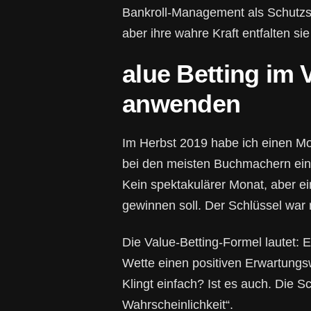
Bankroll-Management als Schutzsch
aber ihre wahre Kraft entfalten s
alue Betting im 
anwenden
Im Herbst 2019 habe ich einen Mona
bei den meisten Buchmachern ein 
Kein spektakulärer Monat, aber ein
gewinnen soll. Der Schlüssel war 
Die Value-Betting-Formel lautet: 
Wette einen positiven Erwartungs
Klingt einfach? Ist es auch. Die S
Wahrscheinlichkeit“.