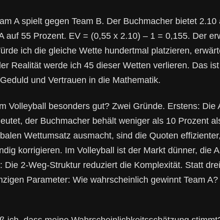
eam A spielt gegen Team B. Der Buchmacher bietet 2.10 
 auf 55 Prozent. EV = (0,55 x 2.10) – 1 = 0,155. Der er
ürde ich die gleiche Wette hundertmal platzieren, erwärt
r Realität werde ich 45 dieser Wetten verlieren. Das ist
 Geduld und Vertrauen in die Mathematik.
im Volleyball besonders gut? Zwei Gründe. Erstens: Die
eutet, der Buchmacher behält weniger als 10 Prozent als
balen Wettumsatz ausmacht, sind die Quoten effizienter
ig korrigieren. Im Volleyball ist der Markt dünner, die 
 Die 2-Weg-Struktur reduziert die Komplexität. Statt d
einzigen Parameter: Wie wahrscheinlich gewinnt Team A? 