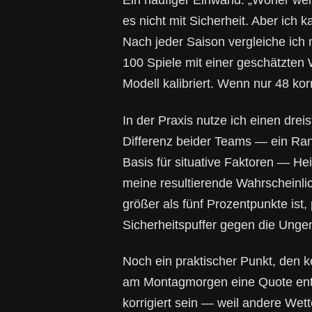
Ein häufiger Einwand: „Woher wei
es nicht mit Sicherheit. Aber ich
Nach jeder Saison vergleiche ich 
100 Spiele mit einer geschätzten 
Modell kalibriert. Wenn nur 48 ko
In der Praxis nutze ich einen drei
Differenz beider Teams — ein Ranki
Basis für situative Faktoren — Hei
meine resultierende Wahrscheinlic
größer als fünf Prozentpunkte ist,
Sicherheitspuffer gegen die Unge
Noch ein praktischer Punkt, den k
am Montagmorgen eine Quote entde
korrigiert sein — weil andere Wet