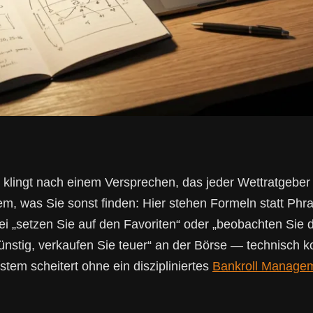
 klingt nach einem Versprechen, das jeder Wettratgeber 
m, was Sie sonst finden: Hier stehen Formeln statt Ph
 „setzen Sie auf den Favoriten“ oder „beobachten Sie d
günstig, verkaufen Sie teuer“ an der Börse — technisch ko
tem scheitert ohne ein diszipliniertes
Bankroll Manageme