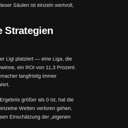
ser Säulen ist einzeln wertvoll,
e Strategien
 Ligi platziert — eine Liga, die
winne, ein ROI von 11,3 Prozent.
hmacher langfristig immer
Wert.
rgebnis größer als 0 ist, hat die
einzelne Wetten verloren gehen.
äzisen Einschätzung der „eigenen