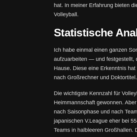
hat. In meiner Erfahrung bieten d
Volleyball.
Statistische An
Ich habe einmal einen ganzen Sonn
aufzuarbeiten — und festgestellt,
Hause. Diese eine Erkenntnis hat m
nach Großrechner und Doktortitel.
Die wichtigste Kennzahl für Volley
Heimmannschaft gewonnen. Aber die
nach Saisonphase und nach Teamtyp
japanischen V.League eher bei 55 
Teams in halbleeren Großhallen.