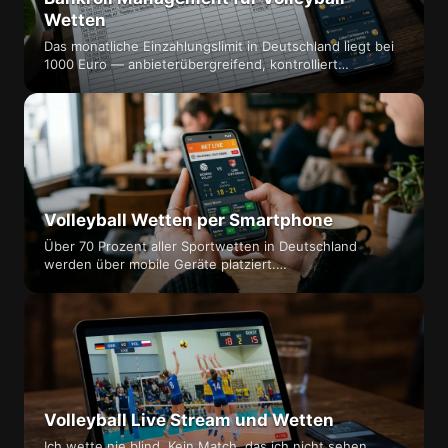
Wetten
Das monatliche Einzahlungslimit in Deutschland liegt bei
1000 Euro — anbieterübergreifend, kontrolliert…
Volleyball Wetten per Smartphone
Über 70 Prozent aller Sportwetten in Deutschland
werden über mobile Geräte platziert.…
Volleyball Live Stream und Wetten
Ich wette nie blind. Kein Match, das ich nicht sehen