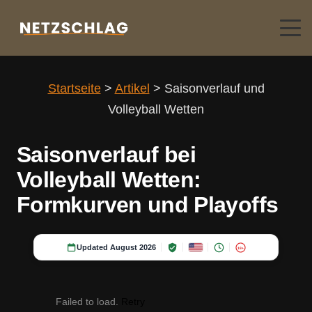
Startseite
>
Artikel
>
Saisonverlauf und
Volleyball Wetten
Saisonverlauf bei
Volleyball Wetten:
Formkurven und Playoffs
Updated August 2026
18+
Failed to load.
Retry