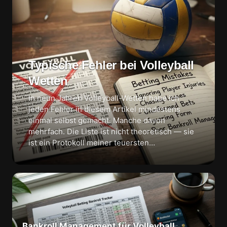
Typische Fehler bei Volleyball
Wetten
In neun Jahren Volleyball-Wetten habe ich
jeden Fehler in diesem Artikel mindestens
einmal selbst gemacht. Manche davon
mehrfach. Die Liste ist nicht theoretisch — sie
ist ein Protokoll meiner teuersten…
Bankroll Management für Volleyball