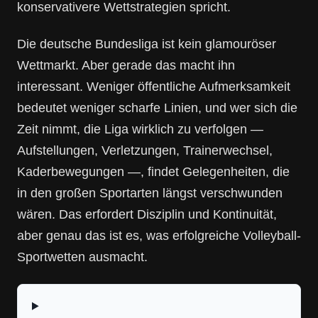
konservativere Wettstrategien spricht.
Die deutsche Bundesliga ist kein glamouröser
Wettmarkt. Aber gerade das macht ihn
interessant. Weniger öffentliche Aufmerksamkeit
bedeutet weniger scharfe Linien, und wer sich die
Zeit nimmt, die Liga wirklich zu verfolgen —
Aufstellungen, Verletzungen, Trainerwechsel,
Kaderbewegungen —, findet Gelegenheiten, die
in den großen Sportarten längst verschwunden
wären. Das erfordert Disziplin und Kontinuität,
aber genau das ist es, was erfolgreiche Volleyball-
Sportwetten ausmacht.