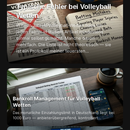
Typische Fehler bei Volleyball
Wetten
In neun Jahren Volleyball-Wetten habe ich
jeden Fehler in diesem Artikel mindestens
einmal selbst gemacht. Manche davon
mehrfach. Die Liste ist nicht theoretisch — sie
ist ein Protokoll meiner teuersten…
Bankroll Management für Volleyball
Wetten
Das monatliche Einzahlungslimit in Deutschland liegt bei
1000 Euro — anbieterübergreifend, kontrolliert…