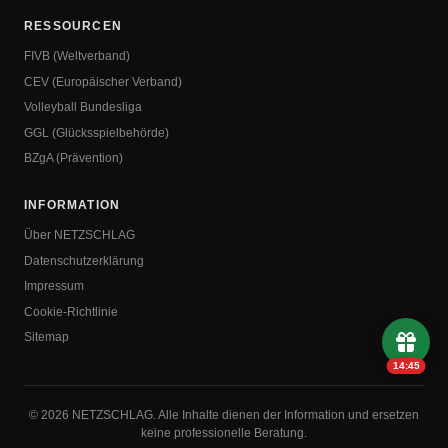
RESSOURCEN
FIVB (Weltverband)
CEV (Europäischer Verband)
Volleyball Bundesliga
GGL (Glücksspielbehörde)
BZgA (Prävention)
INFORMATION
Über NETZSCHLAG
Datenschutzerklärung
Impressum
Cookie-Richtlinie
Sitemap
14:44
© 2026 NETZSCHLAG. Alle Inhalte dienen der Information und ersetzen
keine professionelle Beratung.