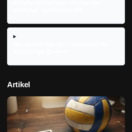
Welche Wettanbieter decken die
Volleyball Bundesliga ab?
Wie beeinflusst der Heimvorteil die
Bundesliga-Quoten?
Artikel