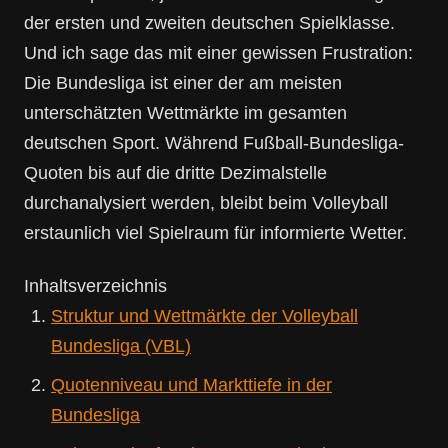
der ersten und zweiten deutschen Spielklasse.
Und ich sage das mit einer gewissen Frustration:
Die Bundesliga ist einer der am meisten
unterschätzten Wettmärkte im gesamten
deutschen Sport. Während Fußball-Bundesliga-
Quoten bis auf die dritte Dezimalstelle
durchanalysiert werden, bleibt beim Volleyball
erstaunlich viel Spielraum für informierte Wetter.
Inhaltsverzeichnis
Struktur und Wettmärkte der Volleyball
Bundesliga (VBL)
Quotenniveau und Markttiefe in der
Bundesliga