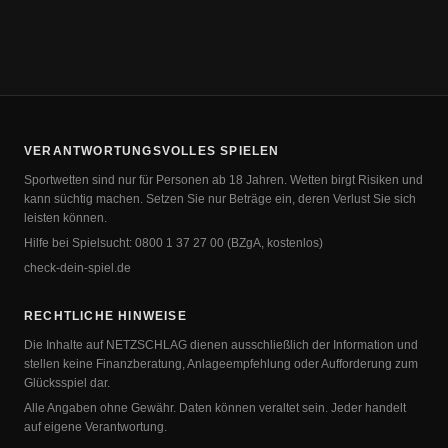
VERANTWORTUNGSVOLLES SPIELEN
Sportwetten sind nur für Personen ab 18 Jahren. Wetten birgt Risiken und
kann süchtig machen. Setzen Sie nur Beträge ein, deren Verlust Sie sich
leisten können.
Hilfe bei Spielsucht:
00 72 73 1 0080
(BZgA, kostenlos)
check-dein-spiel.de
RECHTLICHE HINWEISE
Die Inhalte auf NETZSCHLAG dienen ausschließlich der Information und
stellen keine Finanzberatung, Anlageempfehlung oder Aufforderung zum
Glücksspiel dar.
Alle Angaben ohne Gewähr. Daten können veraltet sein. Jeder handelt
auf eigene Verantwortung.